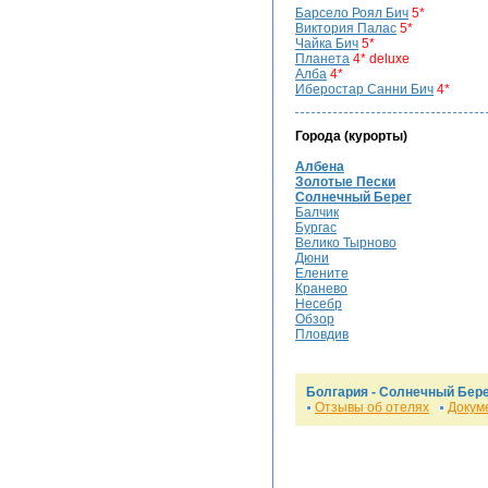
Барсело Роял Бич
5*
Виктория Палас
5*
Чайка Бич
5*
Планета
4* deluxe
Алба
4*
Иберостар Санни Бич
4*
Города (курорты)
Албена
Золотые Пески
Солнечный Берег
Балчик
Бургас
Велико Тырново
Дюни
Елените
Кранево
Несебр
Обзор
Пловдив
Болгария -
Солнечный Бере
Отзывы об отелях
Докум