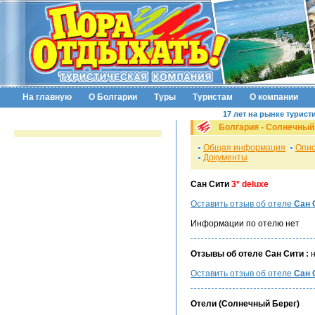
На главную
О Болгарии
Туры
Туристам
О компании
17 лет на рынке турист
Болгария -
Солнечный
Общая информация
Опис
Документы
Сан Сити
3* deluxe
Оставить отзыв об отеле
Сан 
Информации по отелю нет
Отзывы об отеле Сан Сити :
н
Оставить отзыв об отеле
Сан 
Отели (
Солнечный Берег
)