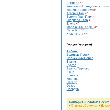
Адмирал
5*
Кемпински Гранд Отель Ермит
Марина Гранд Бич
5*
Астория Бич
4*
Берлин Грин Парк
4*
Гладиола Стар
4*
Елена
4*
Морско Око Гарден
4*
Палм Бич
4*
Хелиос Спа
4*
Города (курорты)
Албена
Золотые Пески
Солнечный Берег
Балчик
Бургас
Велико Тырново
Дюни
Елените
Кранево
Несебр
Обзор
Пловдив
Болгария -
Золотые Пески
:
Отзывы об отелях
Докум