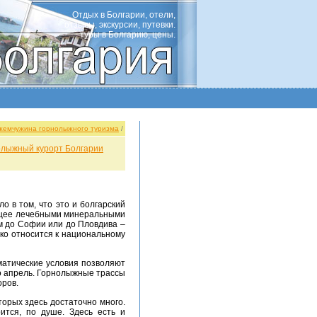
Отдых в Болгарии, отели,
отзывы, экскурсии, путевки.
туры в Болгарию, цены.
 жемчужина горнолыжного туризма
/
олыжный курорт Болгарии
ующее лечебными минеральными
ом до Софии или до Пловдива –
ско относится к национальному
по апрель. Горнолыжные трассы
оров.
ится, по душе. Здесь есть и