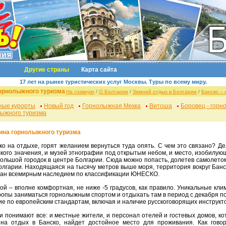
Другие страны
Карта сайта
17 лет на рынке туристических услуг Москвы. Туры по всему миру.
орнолыжного туризма
На главную
/
О Болгарии
/
Зимний отдых в Болгарии
/
Банско –
ные курорты
Новый год
Горнолыжная Мекка
Витоша
Боровец - горн
лыжного туризма
ина горнолыжного туризма
кого значения, и музей этнографии под открытым небом, и место, изобил
большой городок в центре Болгарии. Сюда можно попасть, долетев самолет
олгарии. Находящаяся на тысячу метров выше моря, территория вокруг Бан
знан всемирным наследием по классификации ЮНЕСКО.
ропы заниматься горнолыжным спортом и отдыхать там в период с декабря 
 по европейским стандартам, включая и наличие русскоговорящих инструкт
на отдых в Банско, найдет достойное место для проживания. Как говор