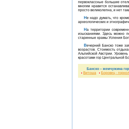
первоклассные большие отели
многим нравится останавлива
просто великолепна, и нет так
Не надо думать, что кроме катания на лыжах в Банско больше нечем заняться. Помимо потрясающе красивых гор здесь есть много
археологических и этнографи
На территории современного Банско люди начали селиться еще до нашей эры, что подтверждено недавними археологическими
изысканиями. Здесь можно п
старинные храмы Успения Бог
Вечерний Банско тоже замечателен. Красочные ярмарки, фестивали, множество развлечений не позволяют скучать туристам всех
возрастов. Стоимость отдых
Альпийской Австрии. Уровень
красотами гор Центральной Бо
Банско – жемчужина го
Витоша
Боровец - горно