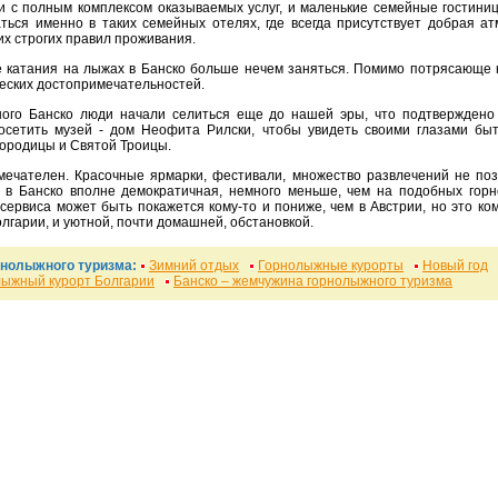
 с полным комплексом оказываемых услуг, и маленькие семейные гостиницы
ться именно в таких семейных отелях, где всегда присутствует добрая а
их строгих правил проживания.
ческих достопримечательностей.
осетить музей - дом Неофита Рилски, чтобы увидеть своими глазами быт
ородицы и Святой Троицы.
а в Банско вполне демократичная, немного меньше, чем на подобных горн
 сервиса может быть покажется кому-то и пониже, чем в Австрии, но это к
лгарии, и уютной, почти домашней, обстановкой.
рнолыжного туризма:
Зимний отдых
Горнолыжные курорты
Новый год
лыжный курорт Болгарии
Банско – жемчужина горнолыжного туризма