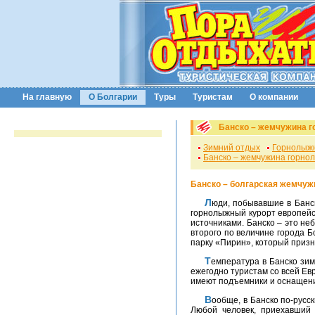
На главную
О Болгарии
Туры
Туристам
О компании
Банско – жемчужина г
Зимний отдых
Горнолыж
Банско – жемчужина горно
Банско – болгарская жемчуж
Люди, побывавшие в Банско на отдыхе, горят желанием вернуться туда опять. С чем это связано? Дело в том, что это и болгарский
горнолыжный курорт европейс
источниками. Банско – это не
второго по величине города Б
парку «Пирин», который при
Температура в Банско зимой – вполне комфортная, не ниже -5 градусов, как правило. Уникальные климатические условия позволяют
ежегодно туристам со всей Ев
имеют подъемники и оснащение
Вообще, в Банско по-русски понимают все: и местные жители, и персонал отелей и гостевых домов, которых здесь достаточно много.
Любой человек, приехавший 