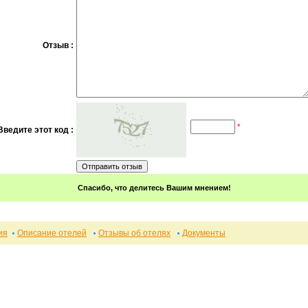
Отзыв :
*
Введите этот код :
Спасибо, что делитесь Вашим мнением!
ия
Описание отелей
Отзывы об отелях
Документы