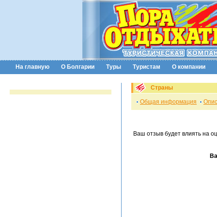
На главную
О Болгарии
Туры
Туристам
О компании
Страны
Общая информация
Опис
Ваш отзыв будет влиять на о
Ва