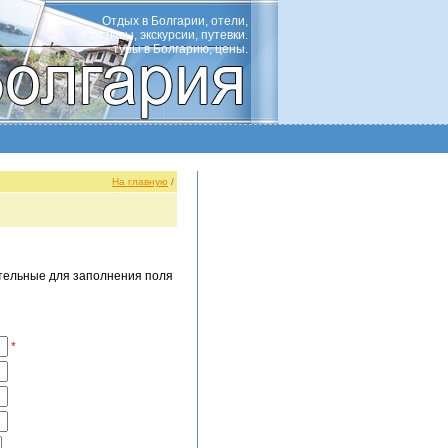
Отдых в Болгарии, отели,
отзывы, экскурсии, путевки.
туры в Болгарию, цены.
На главную
/
ательные для заполнения поля
*