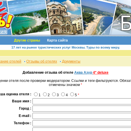
Другие страны
Карта сайта
17 лет на рынке туристических услуг Москвы. Туры по всему миру.
ание отелей
Отзывы об отелях
Документы
Добавление отзыва об отеле
Аква Азур
4* deluxe
ценки отеля после проверки модератором. Ссылки и теги фильтруются. Обяз
отмечены значком
*
ша оценка отеля :
1
2
3
4
5
*
Ваше имя :
Город :
E-mail :
Телефон :